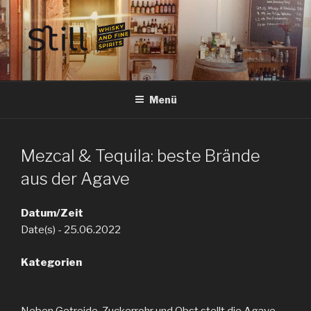
Zum
Inhalt
springen
STILL SPIRITS HILDESHEIM
Whisky, Rum, Gin, Cognac, Tequila und Tastings in Hildesheim
Menü
Mezcal & Tequila: beste Brände
aus der Agave
Datum/Zeit
Date(s) - 25.06.2022
Kategorien