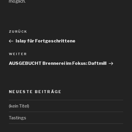
möglich.
Beitragsnavigation
ZURÜCK
Vorheriger
Beitrag
Islay für Fortgeschrittene
WEITER
Nächster
Beitrag
AUSGEBUCHT Brennerei im Fokus: Daftmill
NEUESTE BEITRÄGE
(kein Titel)
Tastings