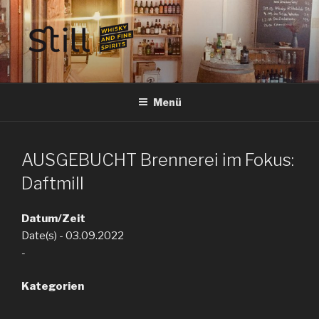
Zum
Inhalt
springen
STILL SPIRITS HILDESHEIM
Whisky, Rum, Gin, Cognac, Tequila und Tastings in Hildesheim
Menü
AUSGEBUCHT Brennerei im Fokus:
Daftmill
Datum/Zeit
Date(s) - 03.09.2022
-
Kategorien