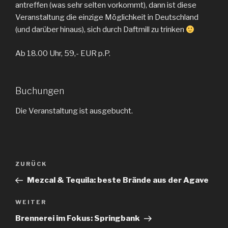
antreffen (was sehr selten vorkommt), dann ist diese
Veranstaltung die einzige Möglichkeit in Deutschland
(und darüber hinaus), sich durch Daftmill zu trinken
Ab 18.00 Uhr, 59,- EUR p.P.
Buchungen
Die Veranstaltung ist ausgebucht.
Beitragsnavigation
ZURÜCK
Vorheriger
Beitrag
Mezcal & Tequila: beste Brände aus der Agave
WEITER
Nächster
Beitrag
Brennerei im Fokus: Springbank