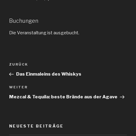
Buchungen
Die Veranstaltung ist ausgebucht.
Beitragsnavigation
ZURÜCK
Vorheriger
Beitrag
Das Einmaleins des Whiskys
WEITER
Nächster
Beitrag
Mezcal & Tequila: beste Brände aus der Agave
NEUESTE BEITRÄGE