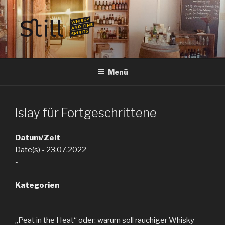
Zum
Inhalt
springen
STILL SPIRITS HILDESHEIM
Whisky, Rum, Gin, Cognac, Tequila und Tastings in Hildesheim
Menü
Islay für Fortgeschrittene
Datum/Zeit
Date(s) - 23.07.2022
-
Kategorien
„Peat in the Heat“ oder: warum soll rauchiger Whisky