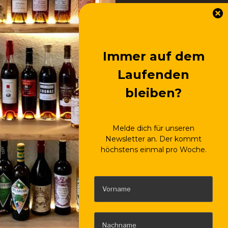
Immer auf dem
Laufenden
bleiben?
Melde dich für unseren
Newsletter an. Der kommt
höchstens einmal pro Woche.