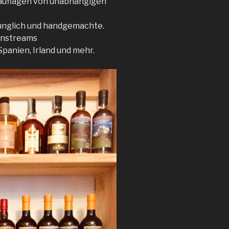
nauflagen von unabhängigen
rünglich und handgemachte.
ainstreams
Spanien, Irland und mehr.