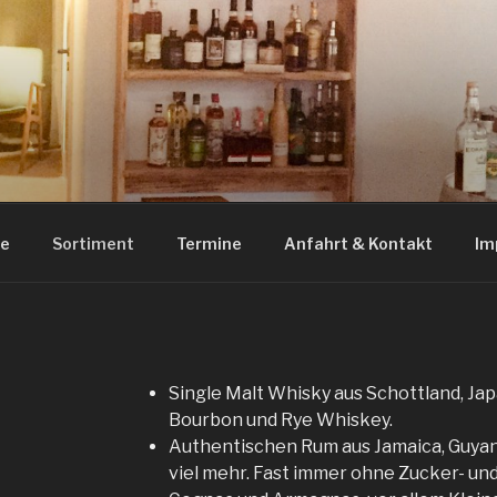
RITS HILDESHEIM
uila und Tastings in Hildesheim
ue
Sortiment
Termine
Anfahrt & Kontakt
Im
Single Malt Whisky
aus
Schottland, Jap
Bourbon und Rye Whiskey.
Authentischen Rum aus Jamaica, Guyan
viel mehr. Fast immer ohne Zucker- un