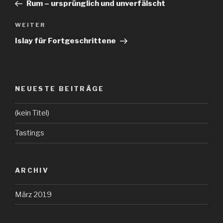
Beitrag
Rum – ursprünglich und unverfälscht
WEITER
Nächster
Beitrag
Islay für Fortgeschrittene
NEUESTE BEITRÄGE
(kein Titel)
Tastings
ARCHIV
März 2019