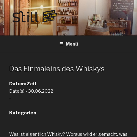
Zum
Inhalt
springen
STILL SPIRITS HILDESHEIM
Whisky, Rum, Gin, Cognac, Tequila und Tastings in Hildesheim
Menü
Das Einmaleins des Whiskys
Datum/Zeit
Date(s) - 30.06.2022
-
Kategorien
Was ist eigentlich Whisky? Woraus wird er gemacht, was