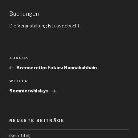
Buchungen
Die Veranstaltung ist ausgebucht.
Beitragsnavigation
ZURÜCK
Vorheriger
Beitrag
Brennerei im Fokus: Bunnahabhain
WEITER
Nächster
Beitrag
Sommerwhiskys
NEUESTE BEITRÄGE
(kein Titel)