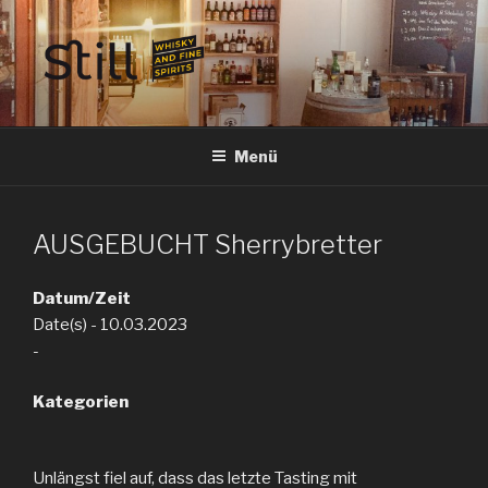
Zum
Inhalt
springen
STILL SPIRITS HILDESHEIM
Whisky, Rum, Gin, Cognac, Tequila und Tastings in Hildesheim
Menü
AUSGEBUCHT Sherrybretter
Datum/Zeit
Date(s) - 10.03.2023
-
Kategorien
Unlängst fiel auf, dass das letzte Tasting mit