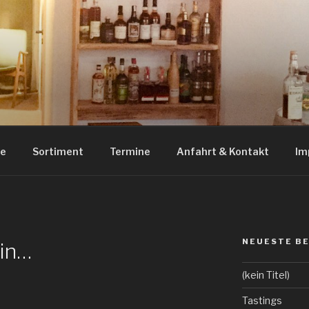
RITS HILDESHEIM
uila und Tastings in Hildesheim
ue
Sortiment
Termine
Anfahrt & Kontakt
Im
NEUESTE B
Gin…
(kein Titel)
Tastings