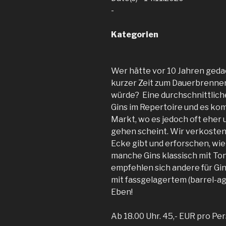
-
Kategorien
Wer hätte vor 10 Jahren geda
kurzer Zeit zum Dauerbrenne
würde? Eine durchschnittliche
Gins im Repertoire und es ko
Markt, wo es jedoch oft eher
gehen scheint. Wir verkosten e
Ecke gibt und erforschen, wie
manche Gins klassisch mit To
empfehlen sich andere für Gin
mit fassgelagertem (barrel-ag
Eben!
Ab 18.00 Uhr. 45,- EUR pro P