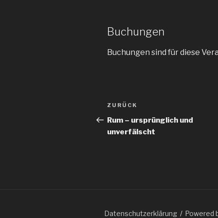
Buchungen
Buchungen sind für diese Ver
Beitragsnavigation
ZURÜCK
Vorheriger
Beitrag
Rum – ursprünglich und
unverfälscht
Datenschutzerklärung
Powered 