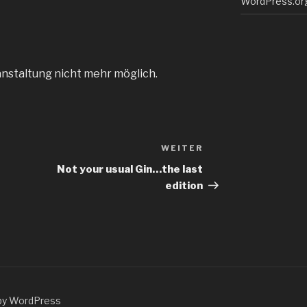
WordPress.or
anstaltung nicht mehr möglich.
WEITER
Nächster
Beitrag
Not your usual Gin…the last
edition
by WordPress