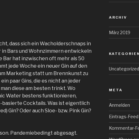
ARCHIV
März 2019
cht, dass sich ein Wacholderschnaps in
r in Bars und Wohnzimmern entwickeln
KATEGORIE
 Bar hat inzwischen oft mehr als 50
mmt jede Woche ein neuer Gin auf den
Uncategorize
 um Marketing statt um Brennkunst zu
in paar Gins, die es nicht an jeder
 man diese am besten trinkt. Wo
META
nic Water bestens funktionieren,
-basierte Cocktails. Was ist eigentlich
Anmelden
ed) Gin? Oder auch Sloe- bzw. Pink Gin?
Eintrags-Feed
Kommentar-F
erson. Pandemiebedingt abgesagt.