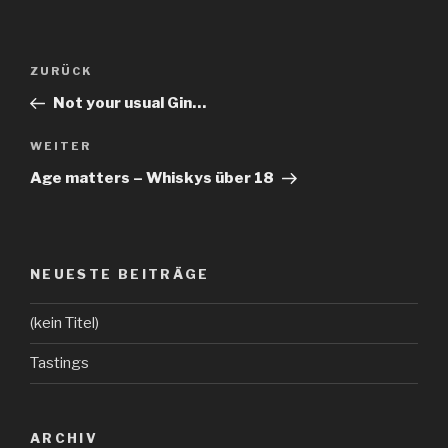
Beitragsnavigation
ZURÜCK
Vorheriger
Beitrag
Not your usual Gin…
WEITER
Nächster
Beitrag
Age matters – Whiskys über 18
NEUESTE BEITRÄGE
(kein Titel)
Tastings
ARCHIV