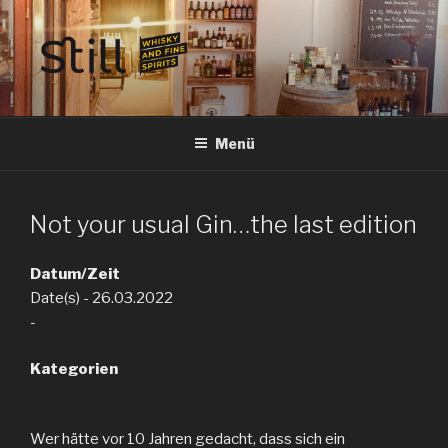
Zum
Inhalt
springen
STILL SPIRITS HILDESHEIM
Whisky, Rum, Gin, Cognac, Tequila und Tastings in Hildesheim
Menü
Not your usual Gin…the last edition
Datum/Zeit
Date(s) - 26.03.2022
-
Kategorien
Wer hätte vor 10 Jahren gedacht, dass sich ein