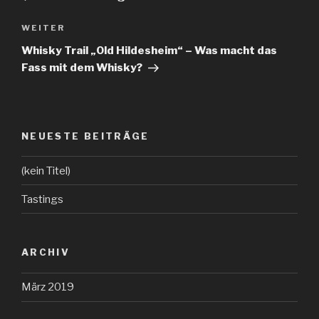
WEITER
Nächster
Beitrag
Whisky Trail „Old Hildesheim“ – Was macht das
Fass mit dem Whisky?
NEUESTE BEITRÄGE
(kein Titel)
Tastings
ARCHIV
März 2019