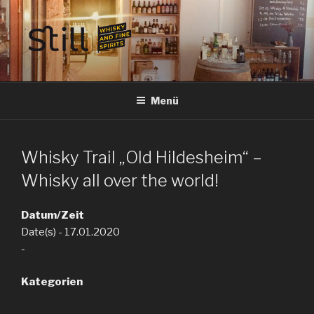
Zum
Inhalt
springen
STILL SPIRITS HILDESHEIM
Whisky, Rum, Gin, Cognac, Tequila und Tastings in Hildesheim
Menü
Whisky Trail „Old Hildesheim“ –
Whisky all over the world!
Datum/Zeit
Date(s) - 17.01.2020
-
Kategorien