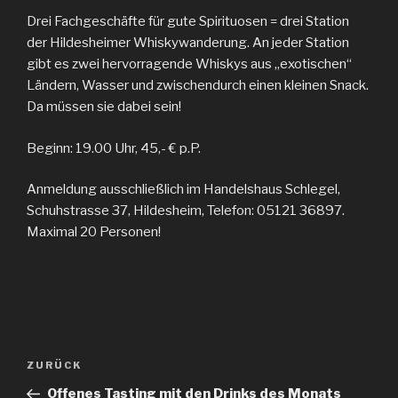
Drei Fachgeschäfte für gute Spirituosen = drei Station
der Hildesheimer Whiskywanderung. An jeder Station
gibt es zwei hervorragende Whiskys aus „exotischen“
Ländern, Wasser und zwischendurch einen kleinen Snack.
Da müssen sie dabei sein!
Beginn: 19.00 Uhr, 45,- € p.P.
Anmeldung ausschließlich im Handelshaus Schlegel,
Schuhstrasse 37, Hildesheim, Telefon: 05121 36897.
Maximal 20 Personen!
Beitragsnavigation
ZURÜCK
Vorheriger
Beitrag
Offenes Tasting mit den Drinks des Monats