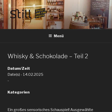
Zum
Inhalt
springen
STILL SPIRITS HILDESHEIM
Whisky, Rum, Gin, Cognac, Tequila und Tastings in Hildesheim
Menü
Whisky & Schokolade – Teil 2
Datum/Zeit
Date(s) - 14.02.2025
-
Kategorien
Ein großes sensorisches Schauspiel! Ausgewählte