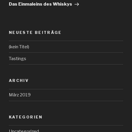
Beitrag
Das Einmaleins des Whiskys
NEUESTE BEITRÄGE
(kein Titel)
Tastings
ARCHIV
März 2019
KATEGORIEN
Uncategorized