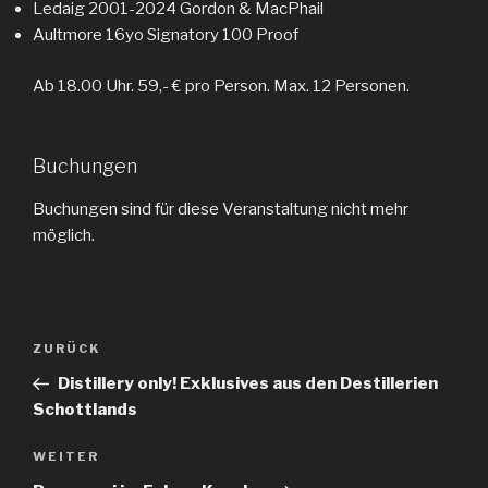
Ledaig 2001-2024 Gordon & MacPhail
Aultmore 16yo Signatory 100 Proof
Ab 18.00 Uhr. 59,- € pro Person. Max. 12 Personen.
Buchungen
Buchungen sind für diese Veranstaltung nicht mehr
möglich.
Beitragsnavigation
ZURÜCK
Vorheriger
Beitrag
Distillery only! Exklusives aus den Destillerien
Schottlands
WEITER
Nächster
Beitrag