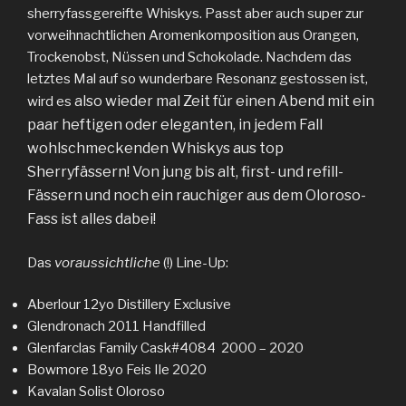
sherryfassgereifte Whiskys. Passt aber auch super zur
vorweihnachtlichen Aromenkomposition aus Orangen,
Trockenobst, Nüssen und Schokolade. Nachdem das
letztes Mal auf so wunderbare Resonanz gestossen ist,
also wieder mal Zeit für einen Abend mit ein
wird es
paar heftigen oder eleganten, in jedem Fall
wohlschmeckenden Whiskys aus top
Sherryfässern! Von jung bis alt, first- und refill-
Fässern und noch ein rauchiger aus dem Oloroso-
Fass ist alles dabei!
Das
voraussichtliche
(!) Line-Up:
Aberlour 12yo Distillery Exclusive
Glendronach 2011 Handfilled
Glenfarclas Family Cask#4084
2000 – 2020
Bowmore 18yo Feis Ile 2020
Kavalan Solist Oloroso