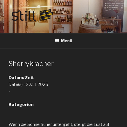
Zum
Inhalt
springen
STILL SPIRITS HILDESHEIM
Whisky, Rum, Gin, Cognac, Tequila und Tastings in Hildesheim
Menü
Sherrykracher
Datum/Zeit
Date(s) - 22.11.2025
-
Kategorien
Wenn die Sonne früher untergeht, steigt die Lust auf