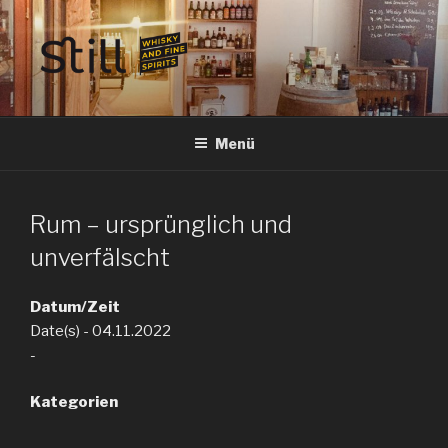
Zum
Inhalt
springen
STILL SPIRITS HILDESHEIM
Whisky, Rum, Gin, Cognac, Tequila und Tastings in Hildesheim
Menü
Rum – ursprünglich und
unverfälscht
Datum/Zeit
Date(s) - 04.11.2022
-
Kategorien