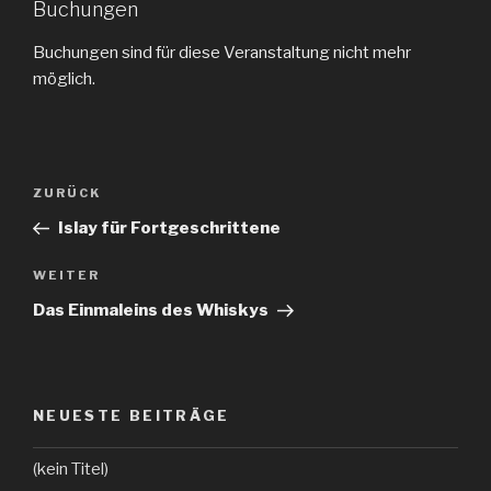
Buchungen
Buchungen sind für diese Veranstaltung nicht mehr
möglich.
Beitragsnavigation
ZURÜCK
Vorheriger
Beitrag
Islay für Fortgeschrittene
WEITER
Nächster
Beitrag
Das Einmaleins des Whiskys
NEUESTE BEITRÄGE
(kein Titel)