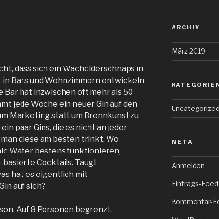
ARCHIV
März 2019
cht, dass sich ein Wacholderschnaps in
r in Bars und Wohnzimmern entwickeln
KATEGORIE
 Bar hat inzwischen oft mehr als 50
mmt jede Woche ein neuer Gin auf den
Uncategorize
 um Marketing statt um Brennkunst zu
in paar Gins, die es nicht an jeder
 man diese am besten trinkt. Wo
META
nic Water bestens funktionieren,
-basierte Cocktails. Taugt
Anmelden
as hat es eigentlich mit
Eintrags-Feed
Gin auf sich?
Kommentar-F
rson. Auf 8 Personen begrenzt.