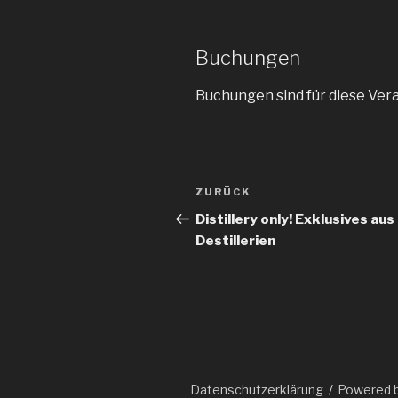
Buchungen
Buchungen sind für diese Ver
Beitragsnavigation
ZURÜCK
Vorheriger
Beitrag
Distillery only! Exklusives aus
Destillerien
Datenschutzerklärung
Powered 