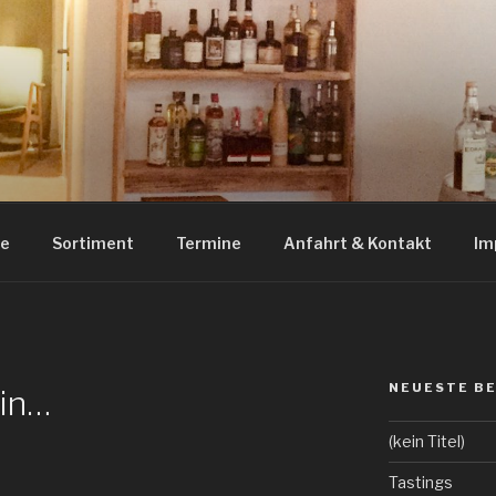
RITS HILDESHEIM
uila und Tastings in Hildesheim
ue
Sortiment
Termine
Anfahrt & Kontakt
Im
NEUESTE B
Gin…
(kein Titel)
Tastings