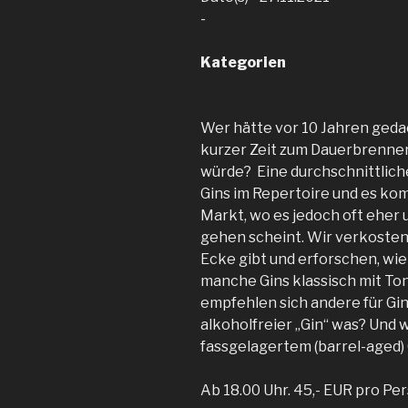
-
Kategorien
Wer hätte vor 10 Jahren geda
kurzer Zeit zum Dauerbrenne
würde? Eine durchschnittliche
Gins im Repertoire und es ko
Markt, wo es jedoch oft eher
gehen scheint. Wir verkosten e
Ecke gibt und erforschen, wie
manche Gins klassisch mit To
empfehlen sich andere für Gin
alkoholfreier „Gin“ was? Und w
fassgelagertem (barrel-aged) 
Ab 18.00 Uhr. 45,- EUR pro Pe