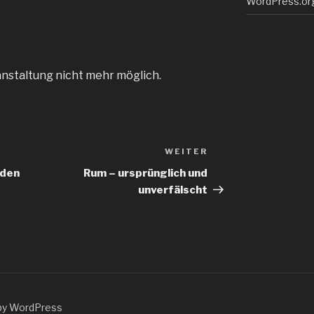
WordPress.or
anstaltung nicht mehr möglich.
WEITER
Nächster
Beitrag
 den
Rum – ursprünglich und
unverfälscht
by WordPress