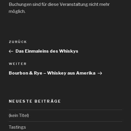
Buchungen sind für diese Veranstaltung nicht mehr
möglich.
Beitragsnavigation
ZURÜCK
Vorheriger
Beitrag
Das Einmaleins des Whiskys
WEITER
Nächster
Beitrag
Bourbon & Rye – Whiskey aus Amerika
NEUESTE BEITRÄGE
(kein Titel)
Tastings