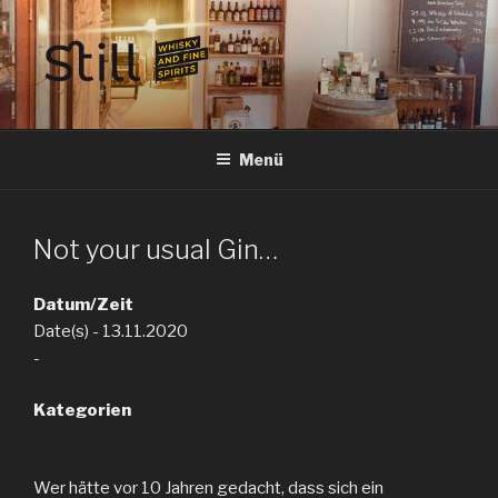
Zum
Inhalt
springen
STILL SPIRITS HILDESHEIM
Whisky, Rum, Gin, Cognac, Tequila und Tastings in Hildesheim
Menü
Not your usual Gin…
Datum/Zeit
Date(s) - 13.11.2020
-
Kategorien
Wer hätte vor 10 Jahren gedacht, dass sich ein