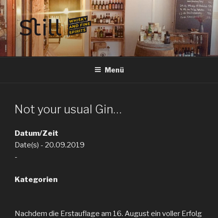
Zum
Inhalt
springen
STILL SPIRITS HILDESHEIM
Whisky, Rum, Gin, Cognac, Tequila und Tastings in Hildesheim
Menü
Not your usual Gin…
Datum/Zeit
Date(s) - 20.09.2019
-
Kategorien
Nachdem die Erstauflage am 16. August ein voller Erfolg