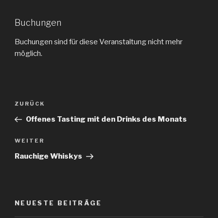
Buchungen
Buchungen sind für diese Veranstaltung nicht mehr
möglich.
Beitragsnavigation
ZURÜCK
Vorheriger
Beitrag
Offenes Tasting mit den Drinks des Monats
WEITER
Nächster
Beitrag
Rauchige Whiskys
NEUESTE BEITRÄGE