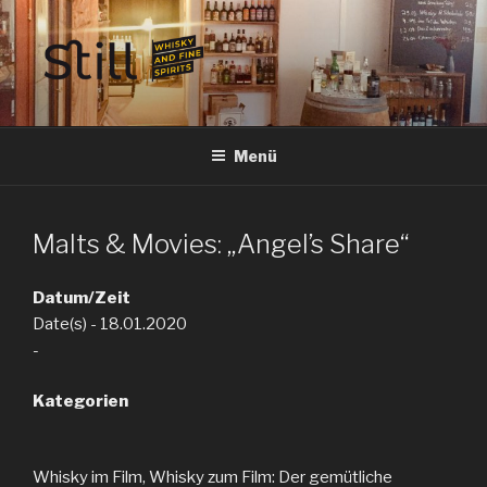
Zum
Inhalt
springen
STILL SPIRITS HILDESHEIM
Whisky, Rum, Gin, Cognac, Tequila und Tastings in Hildesheim
Menü
Malts & Movies: „Angel’s Share“
Datum/Zeit
Date(s) - 18.01.2020
-
Kategorien
Whisky im Film, Whisky zum Film: Der gemütliche