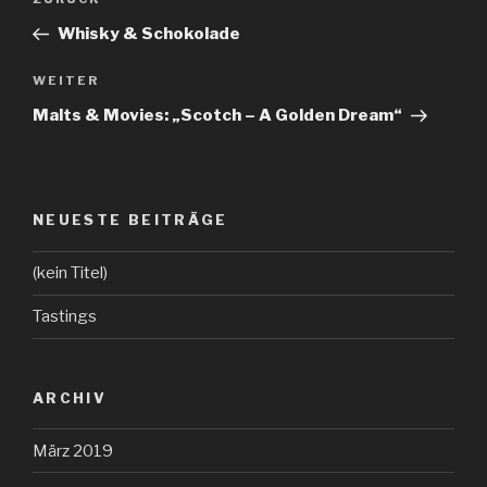
Vorheriger
Beitrag
Whisky & Schokolade
WEITER
Nächster
Beitrag
Malts & Movies: „Scotch – A Golden Dream“
NEUESTE BEITRÄGE
(kein Titel)
Tastings
ARCHIV
März 2019