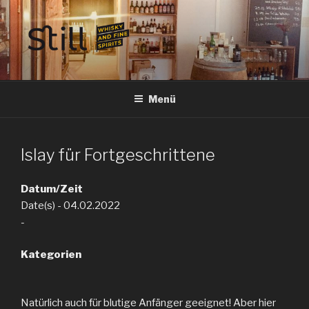
Zum
Inhalt
springen
STILL SPIRITS HILDESHEIM
Whisky, Rum, Gin, Cognac, Tequila und Tastings in Hildesheim
Menü
Islay für Fortgeschrittene
Datum/Zeit
Date(s) - 04.02.2022
-
Kategorien
Natürlich auch für blutige Anfänger geeignet! Aber hier