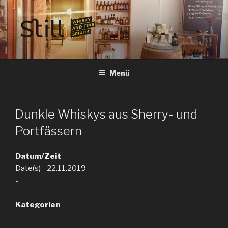
Zum
Inhalt
springen
STILL SPIRITS HILDESHEIM
Whisky, Rum, Gin, Cognac, Tequila und Tastings in Hildesheim
Menü
Dunkle Whiskys aus Sherry- und
Portfässern
Datum/Zeit
Date(s) - 22.11.2019
-
Kategorien