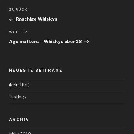
Beitragsnavigation
ZURÜCK
Vorheriger
Beitrag
Rauchige Whiskys
WEITER
Nächster
Beitrag
Age matters – Whiskys über 18
NEUESTE BEITRÄGE
(kein Titel)
Tastings
ARCHIV
März 2019