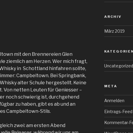
ARCHIV
März 2019
KATEGORIE
beltown mit den Brennereien Glen
le ziemlich am Herzen. Wer mich fragt,
Uncategorize
hisky in Schottland hinfahren sollte,
 immer: Campbeltown. Bei Springbank,
 Whisky alter Schule hergestellt. Keine
META
t. Von netten Leuten für Geniesser –
er noch schwierig ist, durchgehend
Anmelden
gbar zu haben, gibt es ab und an
des Campbeltown-Stils.
Eintrags-Feed
Kommentar-F
 gleich zwei: am ersten Abend
elle Releases, während wir uns am