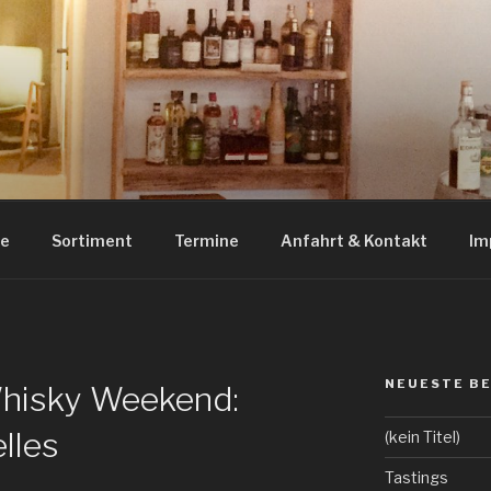
RITS HILDESHEIM
uila und Tastings in Hildesheim
ue
Sortiment
Termine
Anfahrt & Kontakt
Im
NEUESTE B
hisky Weekend:
elles
(kein Titel)
Tastings