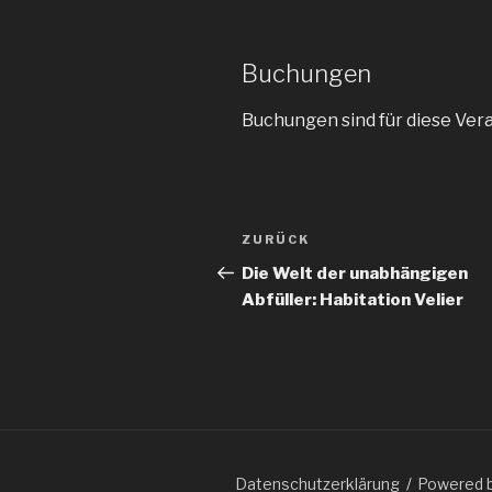
Buchungen
Buchungen sind für diese Ver
Beitragsnavigation
ZURÜCK
Vorheriger
Beitrag
Die Welt der unabhängigen
Abfüller: Habitation Velier
Datenschutzerklärung
Powered 