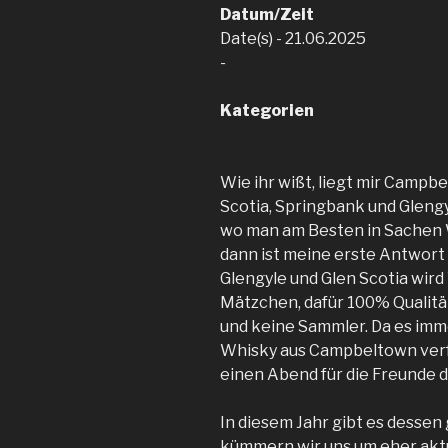
Datum/Zeit
Date(s) - 21.06.2025
-
Kategorien
Wie ihr wißt, liegt mir Camp
Scotia, Springbank und Glengy
wo man am Besten in Sachen W
dann ist meine erste Antwort
Glengyle und Glen Scotia wird
Mätzchen, dafür 100% Qualitä
und keine Sammler. Da es imm
Whisky aus Campbeltown verfü
einen Abend für die Freunde 
In diesem Jahr gibt es dessen
kümmern wir uns um eher aktu