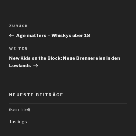
Beitragsnavigation
ZURÜCK
Vorheriger
Beitrag
Age matters – Whiskys über 18
WEITER
Nächster
Beitrag
New Kids on the Block: Neue Brennereien in den
Lowlands
NEUESTE BEITRÄGE
(kein Titel)
Tastings