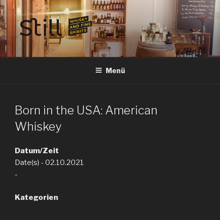
Zum
Inhalt
springen
STILL SPIRITS HILDESHEIM
Whisky, Rum, Gin, Cognac, Tequila und Tastings in Hildesheim
Menü
Born in the USA: American
Whiskey
Datum/Zeit
Date(s) - 02.10.2021
-
Kategorien