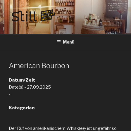
Zum
Inhalt
springen
STILL SPIRITS HILDESHEIM
Whisky, Rum, Gin, Cognac, Tequila und Tastings in Hildesheim
Menü
American Bourbon
Datum/Zeit
Date(s) - 27.09.2025
-
Kategorien
Der Ruf von amerikanischem Whisk(e)y ist ungefähr so