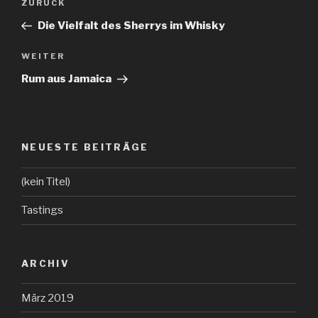
ZURÜCK
Vorheriger
Beitrag
Die Vielfalt des Sherrys im Whisky
WEITER
Nächster
Beitrag
Rum aus Jamaica
NEUESTE BEITRÄGE
(kein Titel)
Tastings
ARCHIV
März 2019