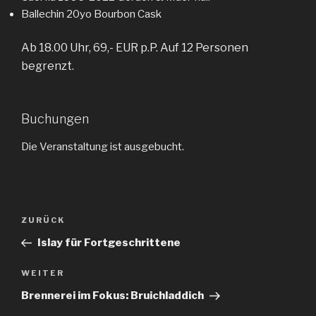
Ballechin 20yo Bourbon Cask
Ab 18.00 Uhr, 69,- EUR p.P. Auf 12 Personen
begrenzt.
Buchungen
Die Veranstaltung ist ausgebucht.
Beitragsnavigation
ZURÜCK
Vorheriger
Beitrag
Islay für Fortgeschrittene
WEITER
Nächster
Beitrag
Brennerei im Fokus: Bruichladdich