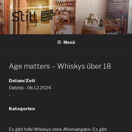
Zum
Inhalt
springen
STILL SPIRITS HILDESHEIM
Whisky, Rum, Gin, Cognac, Tequila und Tastings in Hildesheim
Menü
Age matters – Whiskys über 18
Datum/Zeit
Date(s) - 06.12.2024
-
Kategorien
Es gibt tolle Whiskys ohne Altersangabe. Es gibt