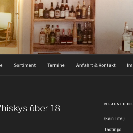
RITS HILDESHEIM
uila und Tastings in Hildesheim
ue
Sortiment
Termine
Anfahrt & Kontakt
Im
NEUESTE B
hiskys über 18
(kein Titel)
Tastings