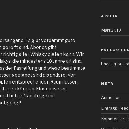
ARCHIV
März 2019
ltersangabe. Es gibt verdammt gute
 gereift sind. Aber es gibt
KATEGORIE
 richtig alter Whisky bieten kann. Wir
kys, die mindestens 18 Jahre alt sind.
Uncategorize
ess der Fasreifung und wieso bestimmte
esser geeignet sind als andere. Vor
ropfen entsprechenden Raum lassen,
META
alten zu können. Einer unserer
grund hoher Nachfrage mit
Anmelden
ufgelegt!
Eintrags-Feed
Kommentar-F