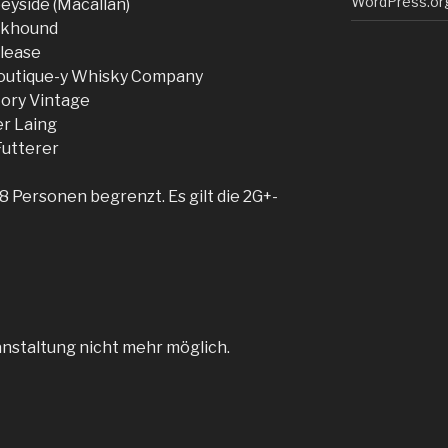
WordPress.or
eyside (Macallan)
skhound
elease
Boutique-y Whisky Company
tory Vintage
r Laing
Futterer
 8 Personen begrenzt. Es gilt die 2G+-
anstaltung nicht mehr möglich.