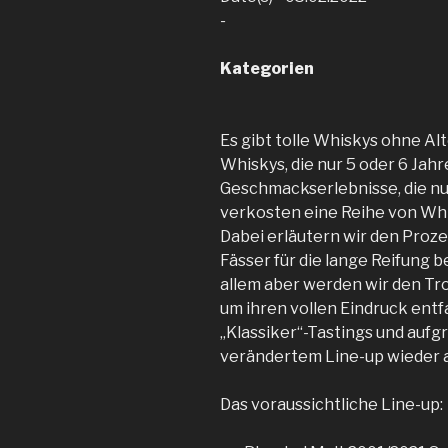
-
Kategorien
Es gibt tolle Whiskys ohne A
Whiskys, die nur 5 oder 6 Jahre
Geschmackserlebnisse, die nur
verkosten eine Reihe von Whis
Dabei erläutern wir den Proz
Fässer für die lange Reifung b
allem aber werden wir den T
um ihren vollen Eindruck entf
„Klassiker“-Tastings und auf
verändertem Line-up wieder a
Das voraussichtliche Line-up: