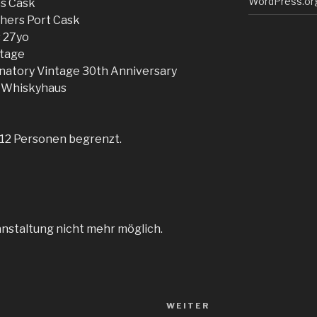
WordPress.or
s Cask
thers Port Cask
s 27yo
ntage
gnatory Vintage 30th Anniversary
r Whiskyhaus
uf 12 Personen begrenzt.
anstaltung nicht mehr möglich.
WEITER
Nächster