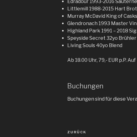
Edradour 1993-2016 Sauterne
Littlemill 1988-2015 Hart Bro
Murray McDavid King of Cask
Glendronach 1993 Master Vi
Highland Park 1991 – 2018 Si
Speyside Secret 32yo Brühle
Living Souls 40yo Blend
Ab 18.00 Uhr, 79,- EUR p.P. A
Buchungen
Buchungen sind für diese Ver
Beitragsnavigation
ZURÜCK
Vorheriger