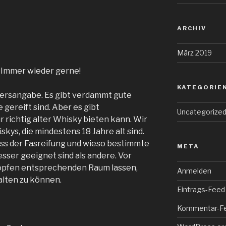
ARCHIV
März 2019
. Immer wieder gerne!
KATEGORIE
ltersangabe. Es gibt verdammt gute
 gereift sind. Aber es gibt
Uncategorize
 richtig alter Whisky bieten kann. Wir
kys, die mindestens 18 Jahre alt sind.
ess der Fasreifung und wieso bestimmte
META
esser geeignet sind als andere. Vor
ropfen entsprechenden Raum lassen,
Anmelden
alten zu können.
Eintrags-Feed
Kommentar-F