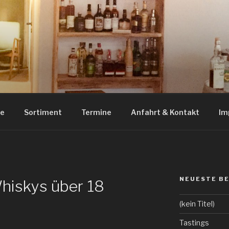
RITS HILDESHEIM
uila und Tastings in Hildesheim
ue
Sortiment
Termine
Anfahrt & Kontakt
Im
NEUESTE B
hiskys über 18
(kein Titel)
Tastings