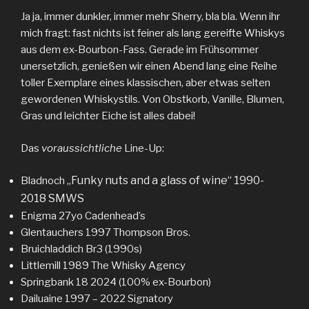
Ja ja, immer dunkler, immer mehr Sherry, bla bla. Wenn ihr
mich fragt: fast nichts ist feiner als lang gereifte Whiskys
aus dem ex-Bourbon-Fass. Gerade im Frühsommer
unersetzlich, genießen wir einen Abend lang eine Reihe
toller Exemplare eines klassischen, aber etwas selten
gewordenen Whiskystils. Von Obstkorb, Vanille, Blumen,
Gras und leichter Eiche ist alles dabei!
Das
voraussichtliche
Line-Up:
Funky nuts and a glass of wine“ 1990-
Bladnoch „
2018 SMWS
Enigma 27yo Cadenhead’s
Glentauchers 1997 Thompson Bros.
Bruichladdich Br3 (1990s)
Littlemill 1989 The Whisky Agency
Springbank 18 2024 (100% ex-Bourbon)
Dailuaine 1997 – 2022 Signatory