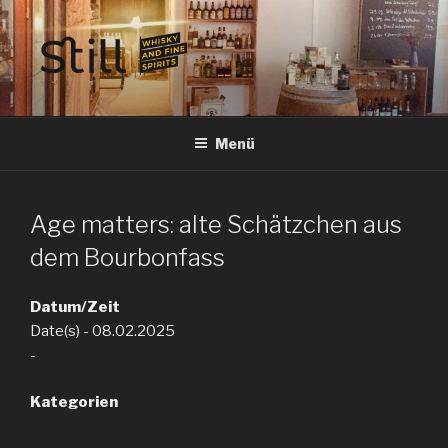
Zum
Inhalt
springen
STILL SPIRITS HILDESHEIM
Whisky, Rum, Gin, Cognac, Tequila und Tastings in Hildesheim
Menü
Age matters: alte Schätzchen aus
dem Bourbonfass
Datum/Zeit
Date(s) - 08.02.2025
-
Kategorien