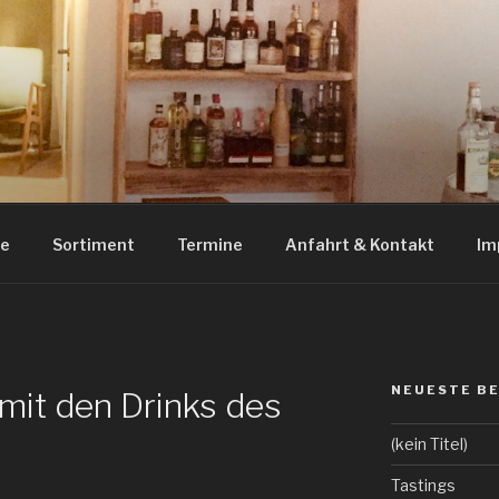
RITS HILDESHEIM
uila und Tastings in Hildesheim
ue
Sortiment
Termine
Anfahrt & Kontakt
Im
NEUESTE B
mit den Drinks des
(kein Titel)
Tastings