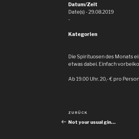
Datum/Zeit
Date(s) - 29.08.2019
-
Kategorien
Die Spirituosen des Monats ein
etwas dabei. Einfach vorbei
Ab 19.00 Uhr. 20,- € pro Pers
Beitragsnavigation
ZURÜCK
Vorheriger
Beitrag
Not your usual gin…