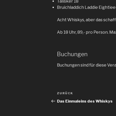
Talisker 18
Bruichladdich Laddie Eightie
Acht Whiskys, aber das schaff
Ab 18 Uhr, 89,- pro Person. Ma
Buchungen
Buchungen sind für diese Ver
Beitragsnavigation
ZURÜCK
Vorheriger
Beitrag
Das Einmaleins des Whiskys