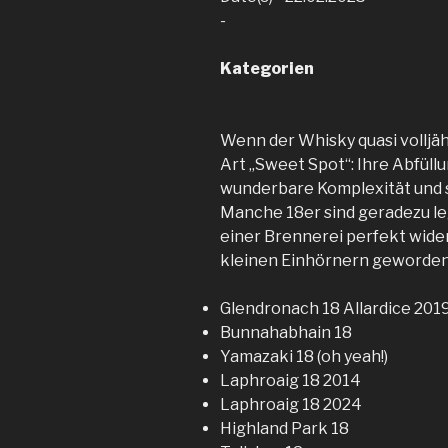
-
Kategorien
Wenn der Whisky quasi volljäh
Art „Sweet Spot“: Ihre Abfüllu
wunderbare Komplexität und s
Manche 18er sind geradezu le
einer Brennerei perfekt wide
kleinen Einhörnern geworden 
Glendronach 18 Allardice 201
Bunnahabhain 18
Yamazaki 18 (oh yeah!)
Laphroaig 18 2014
Laphroaig 18 2024
Highland Park 18