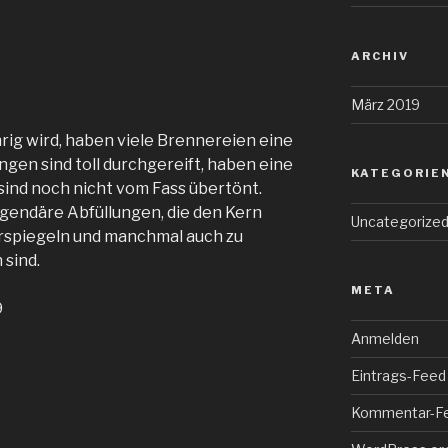
ARCHIV
März 2019
rig wird, haben viele Brennereien eine
ngen sind toll durchgereift, haben eine
KATEGORIE
ind noch nicht vom Fass übertönt.
gendäre Abfüllungen, die den Kern
Uncategorize
rspiegeln und manchmal auch zu
sind.
META
9
Anmelden
Eintrags-Feed
Kommentar-F