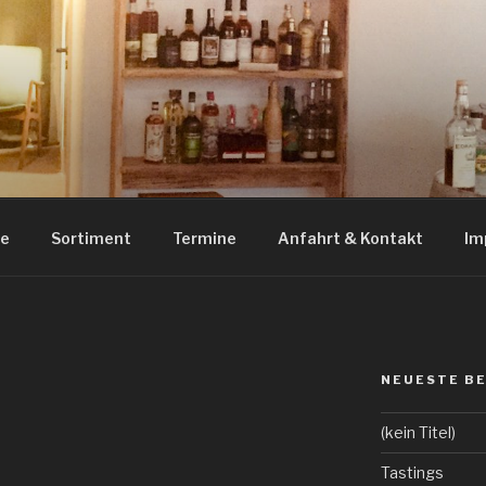
RITS HILDESHEIM
uila und Tastings in Hildesheim
ue
Sortiment
Termine
Anfahrt & Kontakt
Im
NEUESTE B
(kein Titel)
Tastings