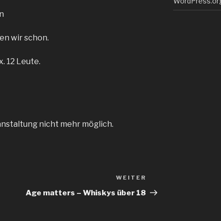
WordPress.or
en
en wir schon.
x. 12 Leute.
anstaltung nicht mehr möglich.
WEITER
Nächster
Beitrag
Age matters – Whiskys über 18